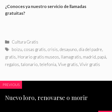
¿Conoces ya nuestro servicio de llamadas
gratuitas?
Categorías
Cultura Gratis
Etiquetas
boizu
,
cosas gratis
,
crisis
,
desayuno
,
día del padre
,
gratis
,
Horario gratis museos
,
llamagratis
,
madrid
,
papá
,
regalos
,
talonario
,
telefonia
,
Vive gratis
,
Vivir gratis
PREVIOUS
Nuevo loro, renovarse o morir