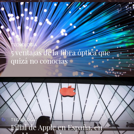
TECNOLOGÍA
5 ventajas de la fibra óptica que
quizá no conocías
TECNOLOGÍA
Filial de Apple en España, en