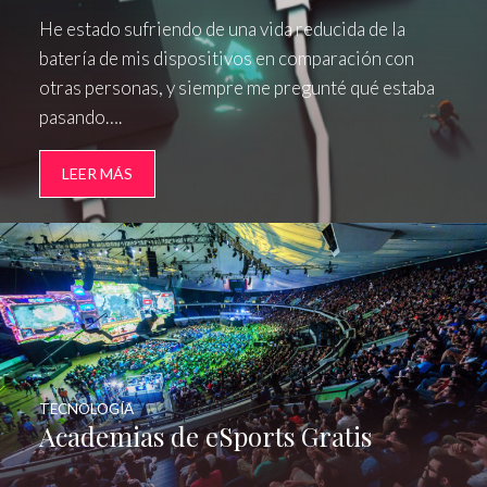
He estado sufriendo de una vida reducida de la
batería de mis dispositivos en comparación con
otras personas, y siempre me pregunté qué estaba
pasando….
LEER MÁS
TECNOLOGÍA
Academias de eSports Gratis