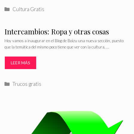
Categorías
Cultura Gratis
Intercambios: Ropa y otras cosas
Hoy vamos a inaugurar en el Blog de Boizu una nueva sección, puesto
que la temática del mismo poco tiene que ver con la cultura, …
LEER MÁS
Categorías
Trucos gratis