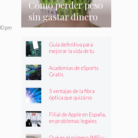
Cómo perder peso
sin gastar dinero
e incluso sin
00 pm
hacer nada
Guía definitiva para
mejorar la vida de tu
batería
Academias de eSports
Gratis
5 ventajas de la fibra
óptica que quizá no
conocías
Filial de Apple en España,
en problemas legales
Qué es el número IMEI y