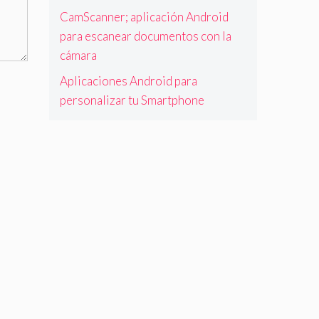
CamScanner; aplicación Android
para escanear documentos con la
cámara
Aplicaciones Android para
personalizar tu Smartphone