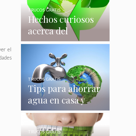
TRUCOS GRATIS
Hechos curiosos
acerca del
reciclaje que
er el
quizás no
idades
conocías
TRUCOS GRATIS
Tips para ahorrar
agua en casa y
gastar menos en
su consumo
TRUCOS GRATIS