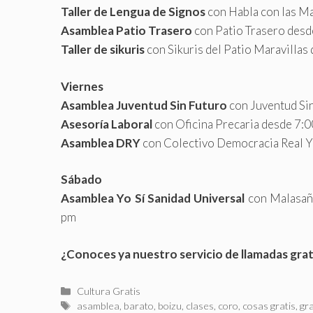
Taller de Lengua de Signos
con Habla con las M
Asamblea Patio Trasero
con Patio Trasero desd
Taller de sikuris
con Sikuris del Patio Maravilla
Viernes
Asamblea Juventud Sin Futuro
con Juventud Si
Asesoría Laboral
con Oficina Precaria desde 7:0
Asamblea DRY
con Colectivo Democracia Real Y
Sábado
Asamblea Yo Sí Sanidad Universal
con Malasañ
pm
¿Conoces ya nuestro servicio de llamadas gra
Categorías
Cultura Gratis
Etiquetas
asamblea
,
barato
,
boizu
,
clases
,
coro
,
cosas gratis
,
gra