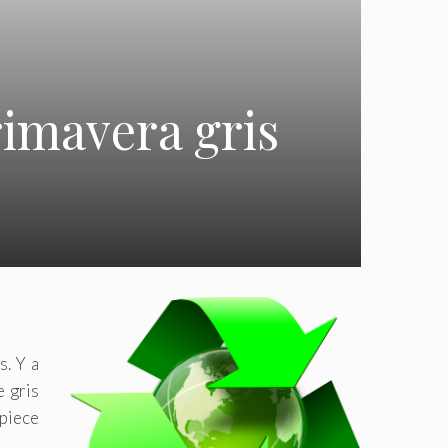
rimavera gris
s. Y a
e gris
mpiece