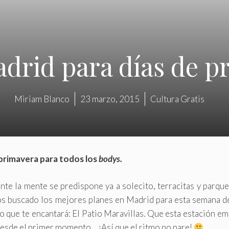
drid para días de p
Miriam Blanco
23 marzo, 2015
Cultura Gratis
 primavera para todos los
bodys.
nte la mente se predispone ya a solecito, terracitas y parque
mos buscado los mejores planes en Madrid para esta semana d
 que te encantará: El Patio Maravillas. Que esta estación e
 desde el primer momento… ¡Así que el ritmo no pare!