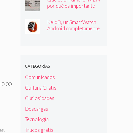
por qué es importante
que lo conozcas
KeldD, un SmartWatch
Android completamente
independiente
CATEGORÍAS
Comunicados
10:00
Cultura Gratis
Curiosidades
Descargas
Tecnología
Trucos gratis
las
,