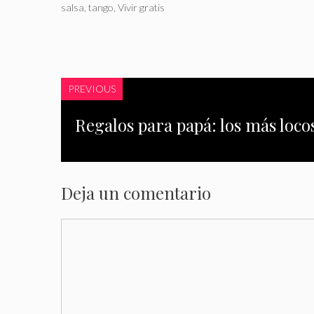
salsa
,
tango
,
Vivir gratis
PREVIOUS
Regalos para papá: los más loco
Deja un comentario
Comentario