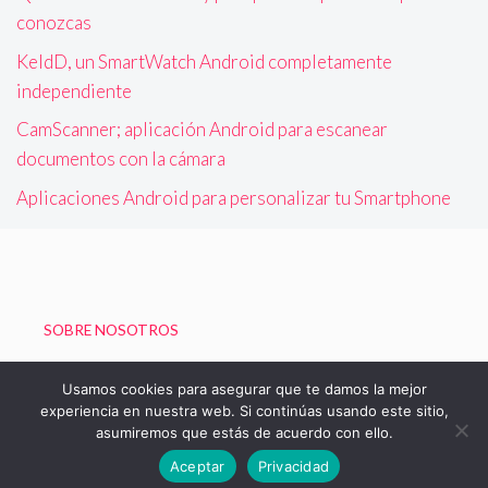
conozcas
KeldD, un SmartWatch Android completamente
independiente
CamScanner; aplicación Android para escanear
documentos con la cámara
Aplicaciones Android para personalizar tu Smartphone
SOBRE NOSOTROS
Política de Privacidad
Usamos cookies para asegurar que te damos la mejor
experiencia en nuestra web. Si continúas usando este sitio,
asumiremos que estás de acuerdo con ello.
© 2026 Blog de Boizu - Vivir Gratis
Aceptar
Privacidad