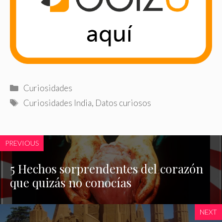
Categorías
Curiosidades
Etiquetas
Curiosidades India
,
Datos curiosos
PREVIOUS
5 Hechos sorprendentes del corazón
que quizás no conocías
NEXT