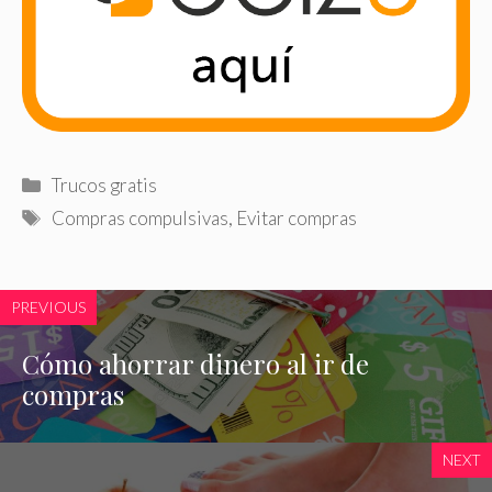
Categorías
Trucos gratis
Etiquetas
Compras compulsivas
,
Evitar compras
PREVIOUS
Cómo ahorrar dinero al ir de
compras
NEXT