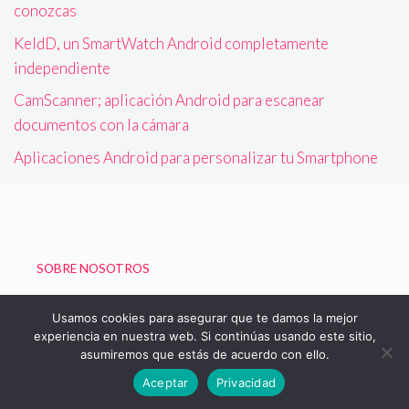
conozcas
KeldD, un SmartWatch Android completamente
independiente
CamScanner; aplicación Android para escanear
documentos con la cámara
Aplicaciones Android para personalizar tu Smartphone
SOBRE NOSOTROS
Política de Privacidad
Usamos cookies para asegurar que te damos la mejor
experiencia en nuestra web. Si continúas usando este sitio,
asumiremos que estás de acuerdo con ello.
© 2026 Blog de Boizu - Vivir Gratis
Aceptar
Privacidad