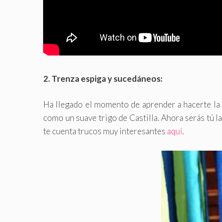
2. Trenza espiga y sucedáneos:
Ha llegado el momento de aprender a hacerte la t
como un suave trigo de Castilla. Ahora serás tú l
te cuenta trucos muy interesantes
aquí
.