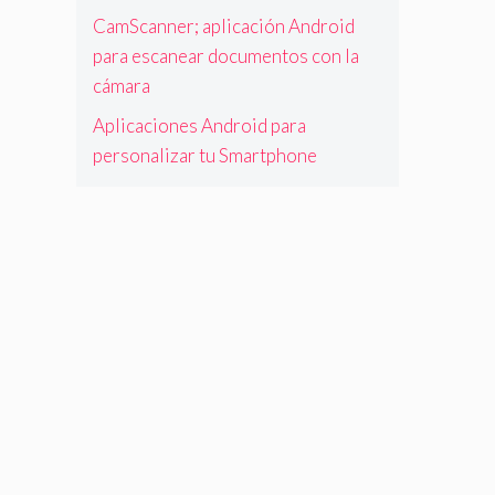
CamScanner; aplicación Android
para escanear documentos con la
cámara
Aplicaciones Android para
personalizar tu Smartphone