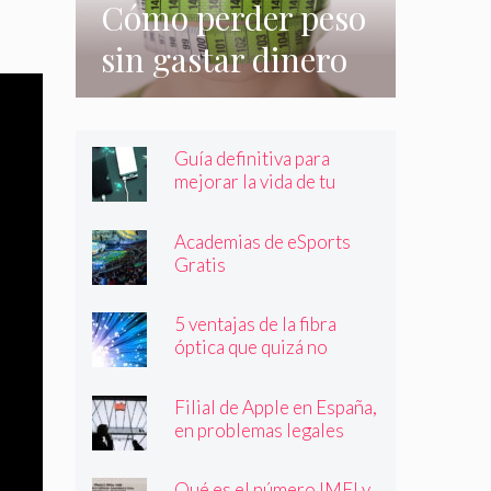
Cómo perder peso
sin gastar dinero
e incluso sin
hacer nada
Guía definitiva para
mejorar la vida de tu
batería
Academias de eSports
Gratis
5 ventajas de la fibra
óptica que quizá no
conocías
Filial de Apple en España,
en problemas legales
Qué es el número IMEI y