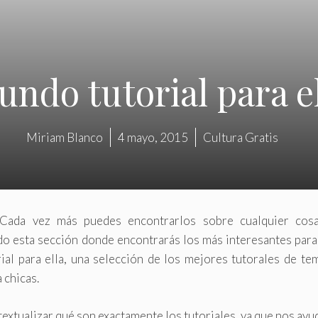
ndo tutorial para e
Miriam Blanco
4 mayo, 2015
Cultura Gratis
 Cada vez más puedes encontrarlos sobre cualquier cos
o esta sección donde encontrarás los más interesantes para
l para ella, una selección de los mejores tutorales de tem
 chicas.
extualizar qué son exactamente los tutoriales, ya que nos ayu