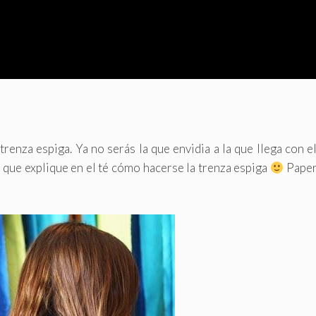
renza espiga. Ya no serás la que envidia a la que llega con e
a que explique en el té cómo hacerse la trenza espiga
Paper