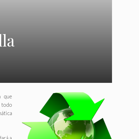
lla
a que
 todo
ática
dará a