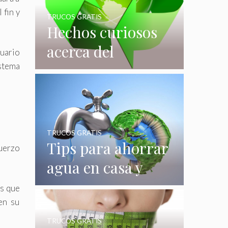
 fin y
TRUCOS GRATIS
Hechos curiosos
acerca del
suario
reciclaje que
stema
quizás no
conocías
TRUCOS GRATIS
Tips para ahorrar
fuerzo
agua en casa y
gastar menos en
os que
su consumo
en su
TRUCOS GRATIS