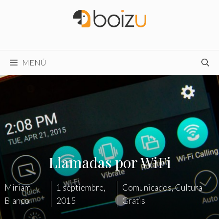
Saltar
al
contenido
MENÚ
Llamadas por WiFi
Miriam
1 septiembre,
Comunicados
,
Cultura
Blanco
2015
Gratis