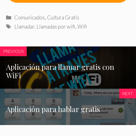
Categorías
Comunicados
,
Cultura Gratis
Etiquetas
Llamadar
,
Llamadas por wifi
,
Wifi
PREVIOUS
Aplicación para llamar gratis con
WiFi
NEXT
Aplicación para hablar gratis