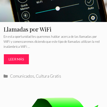
Llamadas por WiFi
En esta oportunidad les queremos hablar acerca de las llamadas por
WiFi y comenzaremos diciendo que este tipo de llamadas utilizan la red
inalámbrica WiFi …
LEER MÁS
Categorías
Comunicados
,
Cultura Gratis