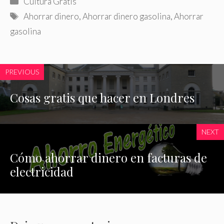
Cultura Gratis
Etiquetas
Ahorrar dinero
,
Ahorrar dinero gasolina
,
Ahorrar
gasolina
PREVIOUS
Cosas gratis que hacer en Londres
NEXT
Cómo ahorrar dinero en facturas de
electricidad