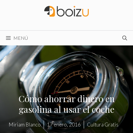
Saltar
al
contenido
MENÚ
Cómo ahorrar dinero en
gasolina al usar el coche
Miriam Blanco
17 enero, 2016
Cultura Gratis