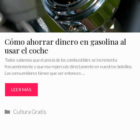
Cómo ahorrar dinero en gasolina al
usar el coche
Todos sabemos que el precio de los combustibles se incrementa
frecuentemente y que eso repercute directamente en nuestros bolsillos.
Los consumidores tienen que ser entonces …
LEER MÁS
Categorías
Cultura Gratis