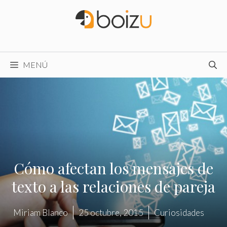
Saltar
al
contenido
MENÚ
Cómo afectan los mensajes de
texto a las relaciones de pareja
Miriam Blanco
25 octubre, 2015
Curiosidades