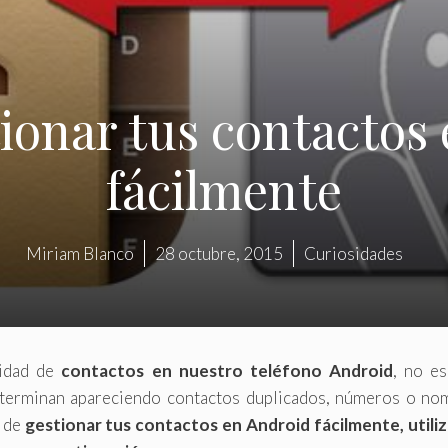
onar tus contactos
fácilmente
Miriam Blanco
28 octubre, 2015
Curiosidades
tidad de
contactos en nuestro teléfono Android
, no es
al terminan apareciendo contactos duplicados, números o no
a de
gestionar tus contactos en Android fácilmente, utili