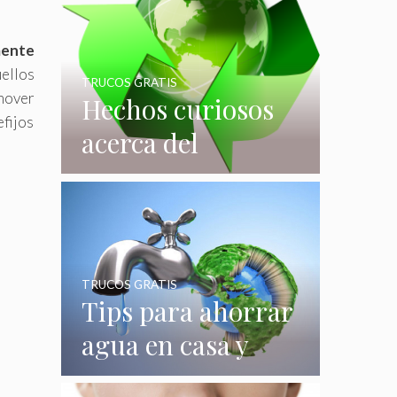
mente
ellos
TRUCOS GRATIS
mover
Hechos curiosos
fijos
acerca del
reciclaje que
quizás no
conocías
TRUCOS GRATIS
Tips para ahorrar
agua en casa y
gastar menos en