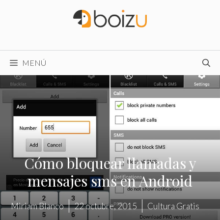
Saltar
al
contenido
MENÚ
Cómo bloquear llamadas y
mensajes sms en Android
Miriam Blanco
22 octubre, 2015
Cultura Gratis