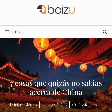
Saltar
al
contenido
MENÚ
7 cosas que quizás no sabias
acerca de China
Miriam Blanco
2 mayo, 2018
Curiosidades