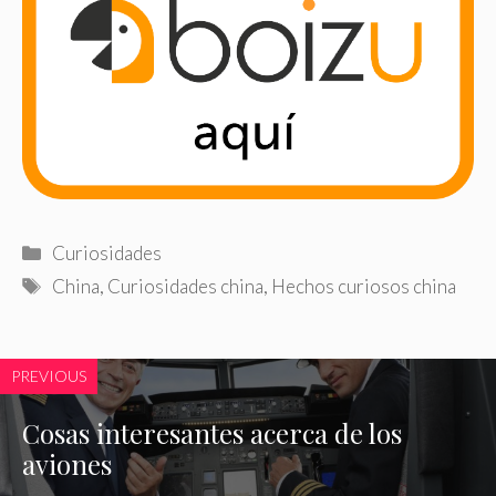
Categorías
Curiosidades
Etiquetas
China
,
Curiosidades china
,
Hechos curiosos china
PREVIOUS
Cosas interesantes acerca de los
aviones