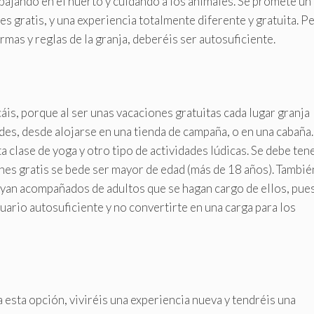
bajando en el huerto y cuidando a los animales. Se promete un
s gratis, y una experiencia totalmente diferente y gratuita. P
rmas y reglas de la granja, deberéis ser autosuficiente.
áis, porque al ser unas vacaciones gratuitas cada lugar granja
des, desde alojarse en una tienda de campaña, o en una cabaña.
 clase de yoga y otro tipo de actividades lúdicas. Se debe ten
nes gratis se bede ser mayor de edad (más de 18 años). Tambié
yan acompañados de adultos que se hagan cargo de ellos, pue
rio autosuficiente y no convertirte en una carga para los
esta opción, viviréis una experiencia nueva y tendréis una