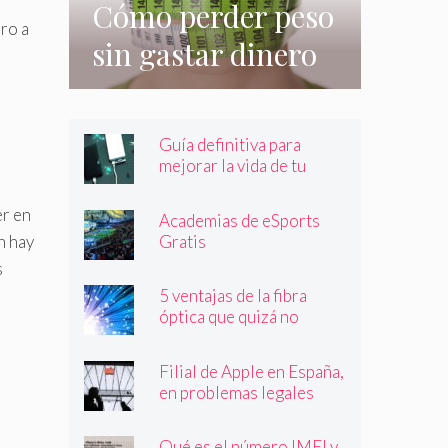
Cómo perder peso
ero a
sin gastar dinero
e incluso sin
hacer nada
Guía definitiva para
mejorar la vida de tu
batería
er en
Academias de eSports
Gratis
n hay
s
5 ventajas de la fibra
óptica que quizá no
conocías
Filial de Apple en España,
en problemas legales
Qué es el número IMEI y