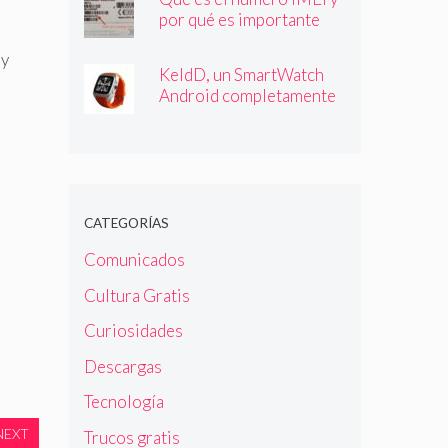
por qué es importante
que lo conozcas
 y
KeldD, un SmartWatch
Android completamente
independiente
CATEGORÍAS
Comunicados
Cultura Gratis
Curiosidades
Descargas
Tecnología
NEXT
Trucos gratis