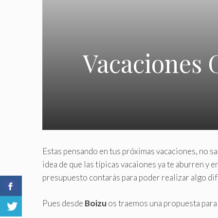
Vacaciones G
Estas pensando en tus próximas vacaciones, no sab
idea de que las típicas vacaiones ya te aburren y
presupuesto contarás para poder realizar algo dif
Pues desde
Boizu
os traemos una propuesta para 