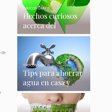
TRUCOS GRATIS
Hechos curiosos
acerca del
reciclaje que
quizás no
conocías
o de
TRUCOS GRATIS
Tips para ahorrar
agua en casa y
gastar menos en
o
su consumo
TRUCOS GRATIS