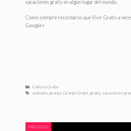
vacaciones gratis en algún lugar del mundo.
Como siempre recordaros que Vivir Gratis a veces
Google+
Categorías
Cultura Gratis
Etiquetas
animales granja
,
Granja Gratis
,
gratis
,
vacaciones gra
PREVIOUS