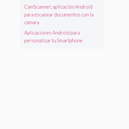
CamScanner; aplicación Android
para escanear documentos con la
cámara
Aplicaciones Android para
personalizar tu Smartphone