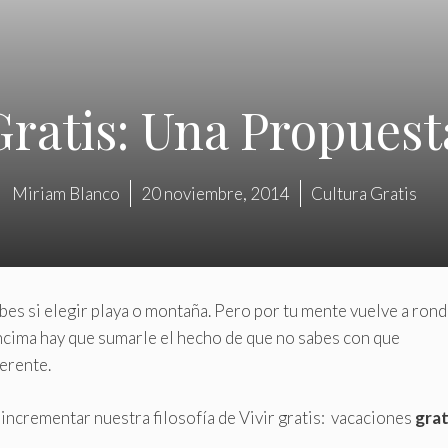
ratis: Una Propuest
Miriam Blanco
20 noviembre, 2014
Cultura Gratis
es si elegir playa o montaña. Pero por tu mente vuelve a rond
 encima hay que sumarle el hecho de que no sabes con que
erente.
incrementar nuestra filosofía de Vivir gratis: vacaciones
grat