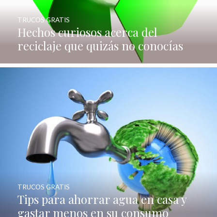
TRUCOS GRATIS
Hechos curiosos acerca del
reciclaje que quizás no conocías
TRUCOS GRATIS
Tips para ahorrar agua en casa y
gastar menos en su consumo