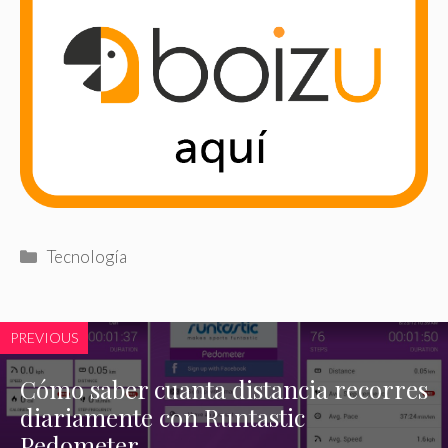
Categorías
Tecnología
PREVIOUS
Cómo saber cuanta distancia recorres
diariamente con Runtastic
Pedometer