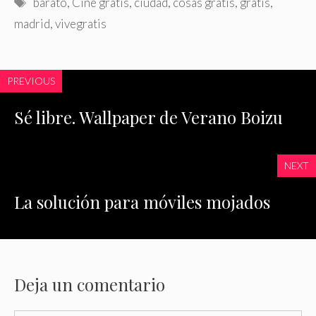
Etiquetas
barato
,
Cine gratis
,
ciudad
,
cosas gratis
,
gratis
,
madrid
,
vivegratis
PREVIOUS
Sé libre. Wallpaper de Verano Boizu
NEXT
La solución para móviles mojados
Deja un comentario