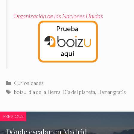
Organización de las Naciones Unidas
Categorías
Curiosidades
Etiquetas
boizu
,
día de la Tierra
,
Día del planeta
,
Llamar gratis
PREVIOUS
Dónde escalar en Madrid