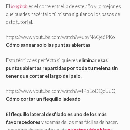
El
long bob
es el corte estrella de este año y lo mejor es
que puedes hacértelo tú misma siguiendo los pasos de
este tutorial.
https://www.youtube.com/watch?v=ubyN6Qe6PKo
Cómo sanear solo las puntas abiertas
Esta técnica es perfecta si quieres
eliminar esas
puntas abiertas repartidas por toda tu melena sin
tener que cortar el largo del pelo
.
https://www.youtube.com/watch?v=IPpEoDQcUuQ
Cómo cortar un flequillo ladeado
El flequillo lateral desfilado es uno de los más
favorecedores
y además de los más fáciles de hacer.
Toma nota de este tutorial de
nuestro videoblog
y