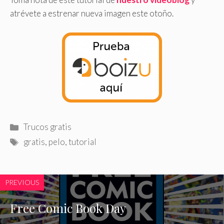
atrévete a estrenar nueva imagen este otoño.
Categorías
Trucos gratis
Etiquetas
gratis
,
pelo
,
tutorial
PREVIOUS
Free Comic Book Day