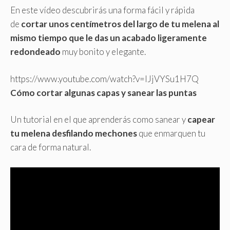
En este vídeo descubrirás una forma fácil y rápida
de
cortar unos centímetros del largo de tu melena al
mismo tiempo que le das un acabado ligeramente
redondeado
muy bonito y elegante.
https://www.youtube.com/watch?v=IJjVYSu1H7Q
Cómo cortar algunas capas y sanear las puntas
Un tutorial en el que aprenderás como sanear y
capear
tu melena desfilando mechones
que enmarquen tu
cara de forma natural.