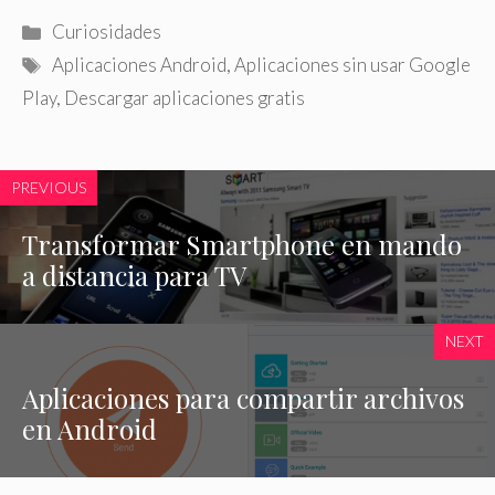
Categorías
Curiosidades
Etiquetas
Aplicaciones Android
,
Aplicaciones sin usar Google
Play
,
Descargar aplicaciones gratis
PREVIOUS
Transformar Smartphone en mando
a distancia para TV
NEXT
Aplicaciones para compartir archivos
en Android