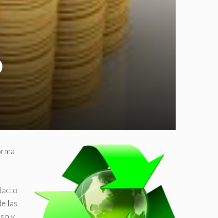
o
forma
tacto
e las
eso y