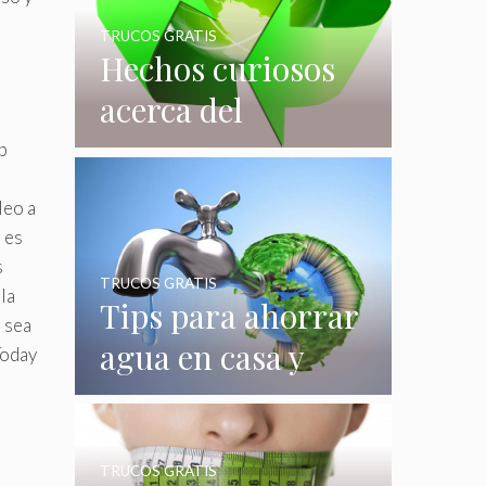
TRUCOS GRATIS
Hechos curiosos
acerca del
reciclaje que
p
quizás no
leo a
conocías
 es
s
TRUCOS GRATIS
la
Tips para ahorrar
 sea
agua en casa y
Today
gastar menos en
su consumo
TRUCOS GRATIS