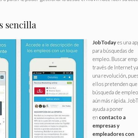
 sencilla
JobToday
es una ap
para búsquedas de
empleo. Buscar emp
través de Internet ya
una revolución, pue
ellos pretenden que 
búsqueda de empleo
aún más rápida. Job
ayuda a poner
en
contacto a
empresas y
empleadores
con