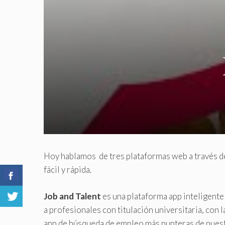
Hoy hablamos de tres plataformas web a través de
fácil y rápida.
Job and Talent
es una plataforma app inteligente
a profesionales con titulación universitaria, con
app de búsqueda de empleo más punteras de nuestro