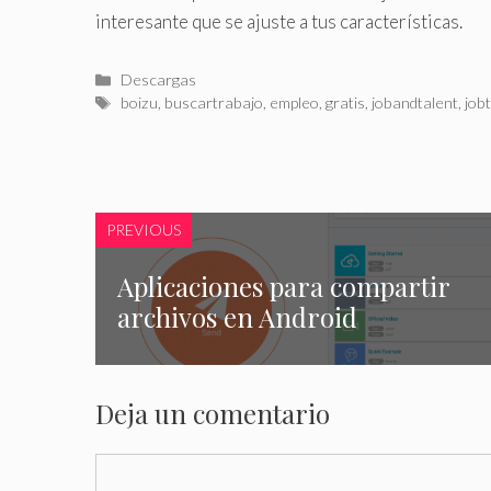
interesante que se ajuste a tus características.
Categorías
Descargas
Etiquetas
boizu
,
buscartrabajo
,
empleo
,
gratis
,
jobandtalent
,
job
PREVIOUS
Aplicaciones para compartir
archivos en Android
Deja un comentario
Comentario