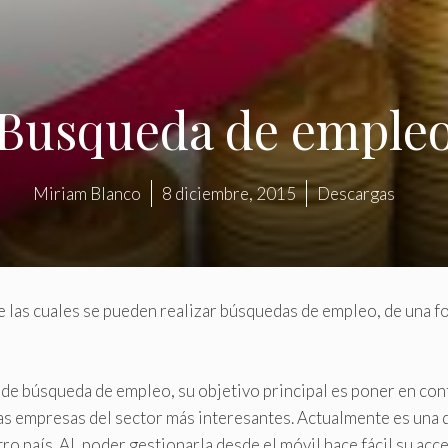
Busqueda de emple
Miriam Blanco
8 diciembre, 2015
Descargas
 las cuales se pueden realizar búsquedas de empleo, de una 
 de búsqueda de empleo, su objetivo principal es poner en con
 las empresas del sector más interesantes. Actualmente es una d
 país. AL poder gestionarla desde el móvil hace fácil su acc