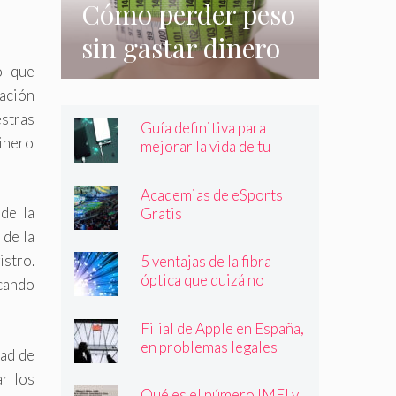
Cómo perder peso
sin gastar dinero
o que
e incluso sin
cación
hacer nada
stras
Guía definitiva para
inero
mejorar la vida de tu
batería
Academias de eSports
de la
Gratis
 de la
istro.
5 ventajas de la fibra
óptica que quizá no
icando
conocías
Filial de Apple en España,
en problemas legales
dad de
r los
Qué es el número IMEI y