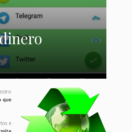
 dinero
estro
o que
tos e
rmite