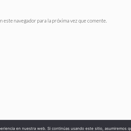
n este navegador para la próxima vez que comente.
© 2026 Blog de Boizu - Vivir Gratis
riencia en nuestra web. Si continúas usando este sitio, asumiremos q