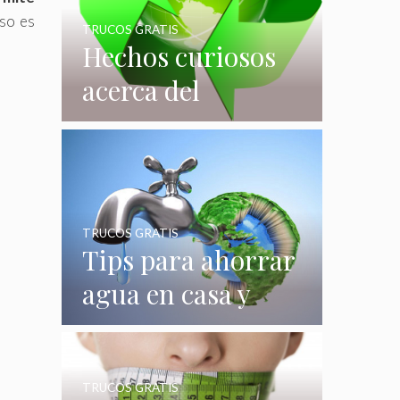
uso es
TRUCOS GRATIS
Hechos curiosos
acerca del
reciclaje que
quizás no
conocías
TRUCOS GRATIS
Tips para ahorrar
agua en casa y
gastar menos en
su consumo
TRUCOS GRATIS