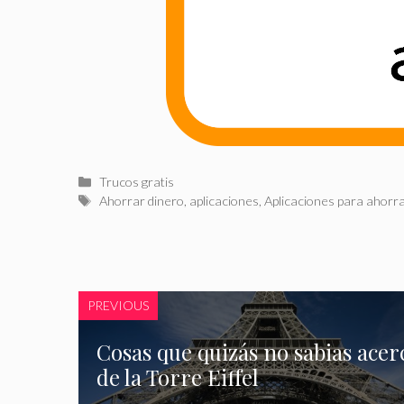
Categorías
Trucos gratis
Etiquetas
Ahorrar dinero
,
aplicaciones
,
Aplicaciones para ahorra
PREVIOUS
Cosas que quizás no sabias acer
de la Torre Eiffel