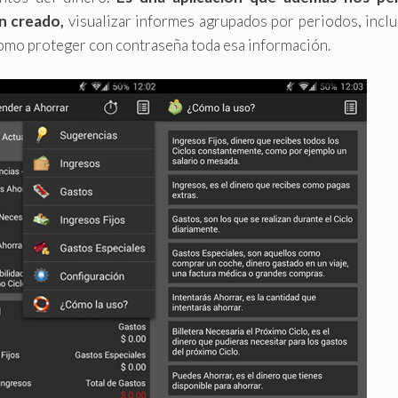
an creado,
visualizar informes agrupados por periodos, incl
como proteger con contraseña toda esa información.