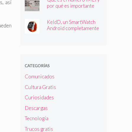
, así
por qué es importante
que lo conozcas
KeldD, un SmartWatch
ueden
Android completamente
independiente
CATEGORÍAS
Comunicados
Cultura Gratis
Curiosidades
Descargas
Tecnología
Trucos gratis