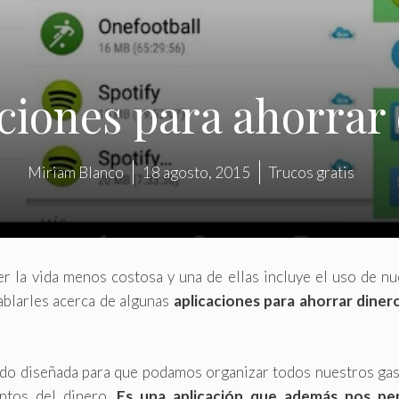
ciones para ahorrar
Miriam Blanco
18 agosto, 2015
Trucos gratis
 la vida menos costosa y una de ellas incluye el uso de nu
ablarles acerca de algunas
aplicaciones para ahorrar diner
ido diseñada para que podamos organizar todos nuestros gas
ntos del dinero.
Es una aplicación que además nos pe