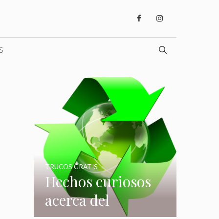
S
TRUCOS GRATIS
Hechos curiosos
acerca del
reciclaje que