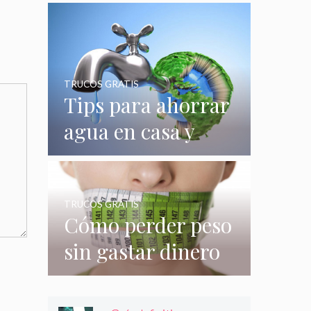
quizás no
conocías
TRUCOS GRATIS
Tips para ahorrar
agua en casa y
gastar menos en
su consumo
TRUCOS GRATIS
Cómo perder peso
sin gastar dinero
e incluso sin
hacer nada