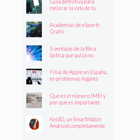
Guía definitiva para
mejorar la vida de tu
batería
Academias de eSports
Gratis
5 ventajas de la fibra
óptica que quizá no
conocías
Filial de Apple en España,
en problemas legales
Qué es el número IMEI y
por qué es importante
que lo conozcas
KeldD, un SmartWatch
Android completamente
independiente