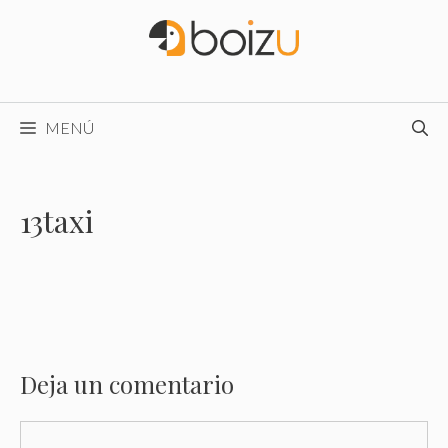
Saltar
al
contenido
MENÚ
13taxi
Deja un comentario
Comentario