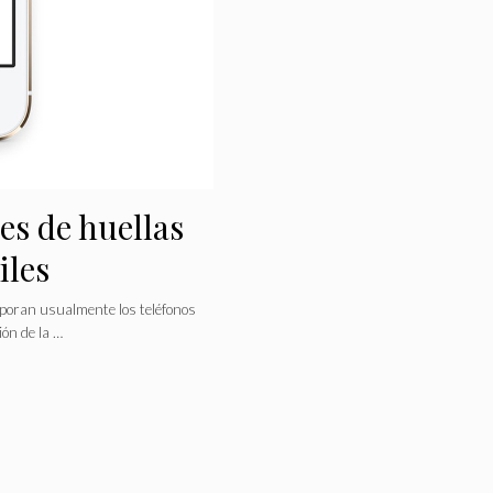
es de huellas
iles
rporan usualmente los teléfonos
ión de la …