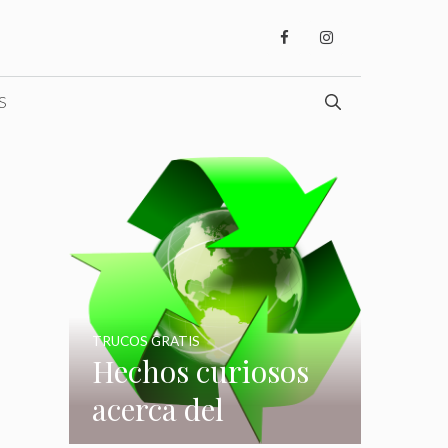
S
TRUCOS GRATIS
Hechos curiosos
acerca del
reciclaje que