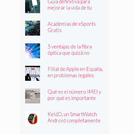
Guía definitiva para
mejorar la vida de tu
batería
Academias de eSports
Gratis
5 ventajas de la fibra
óptica que quizá no
conocías
Filial de Apple en España,
en problemas legales
Qué es el número IMEI y
por qué es importante
que lo conozcas
KeldD, un SmartWatch
Android completamente
independiente