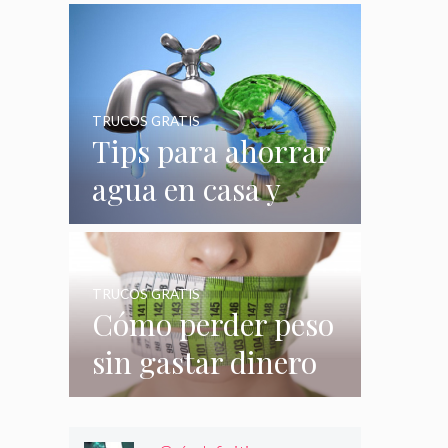
quizás no
conocías
TRUCOS GRATIS
Tips para ahorrar
agua en casa y
gastar menos en
su consumo
TRUCOS GRATIS
Cómo perder peso
sin gastar dinero
e incluso sin
hacer nada