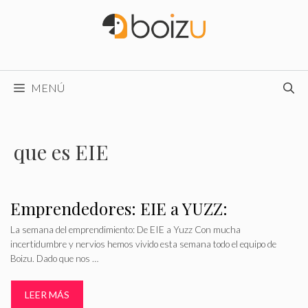
Saltar
al
contenido
MENÚ
que es EIE
Emprendedores: EIE a YUZZ:
La semana del emprendimiento: De EIE a Yuzz Con mucha
incertidumbre y nervios hemos vivido esta semana todo el equipo de
Boizu. Dado que nos …
LEER MÁS