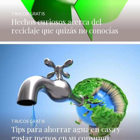
TRUCOS GRATIS
Hechos curiosos acerca del
reciclaje que quizás no conocías
TRUCOS GRATIS
Tips para ahorrar agua en casa y
gastar menos en su consumo