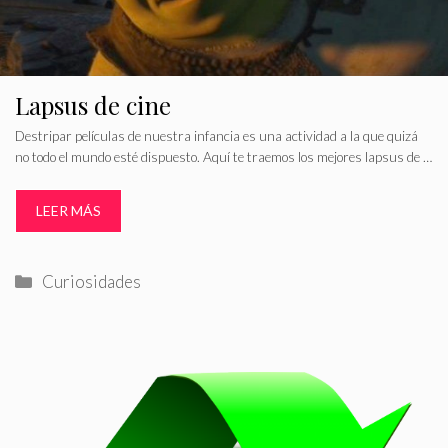
Lapsus de cine
Destripar películas de nuestra infancia es una actividad a la que quizá
no todo el mundo esté dispuesto. Aquí te traemos los mejores lapsus de …
LEER MÁS
Categorías
Curiosidades