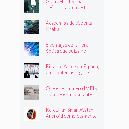
Guía definitiva para
mejorar la vida de tu
batería
Academias de eSports
Gratis
5 ventajas de la fibra
óptica que quizá no
conocías
Filial de Apple en España,
en problemas legales
Qué es el número IMEI y
por qué es importante
que lo conozcas
KeldD, un SmartWatch
Android completamente
independiente