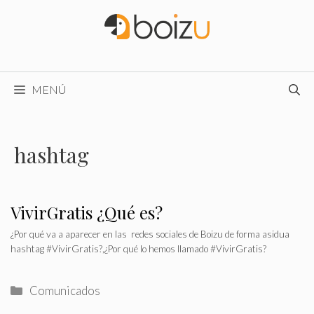
Saltar
al
contenido
MENÚ
hashtag
VivirGratis ¿Qué es?
¿Por qué va a aparecer en las redes sociales de Boizu de forma asidua
hashtag #VivirGratis?,¿Por qué lo hemos llamado #VivirGratis?
Categorías
Comunicados