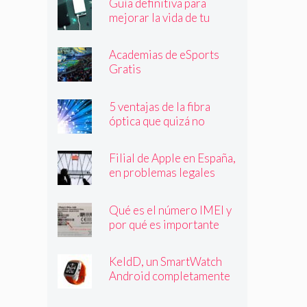
Guía definitiva para
mejorar la vida de tu
batería
Academias de eSports
Gratis
5 ventajas de la fibra
óptica que quizá no
conocías
Filial de Apple en España,
en problemas legales
Qué es el número IMEI y
por qué es importante
que lo conozcas
KeldD, un SmartWatch
Android completamente
independiente