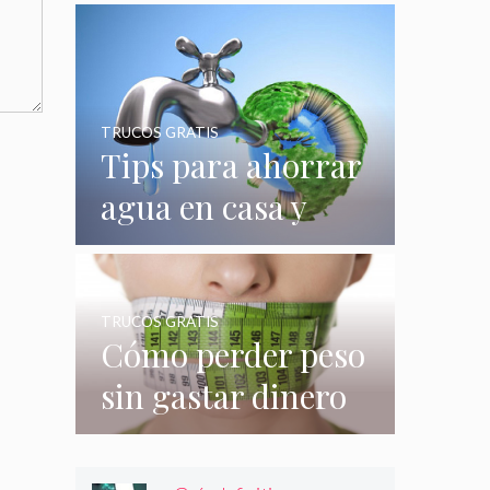
quizás no
conocías
TRUCOS GRATIS
Tips para ahorrar
agua en casa y
gastar menos en
su consumo
TRUCOS GRATIS
Cómo perder peso
sin gastar dinero
e incluso sin
hacer nada