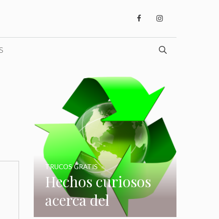
S
TRUCOS GRATIS
Hechos curiosos
acerca del
reciclaje que