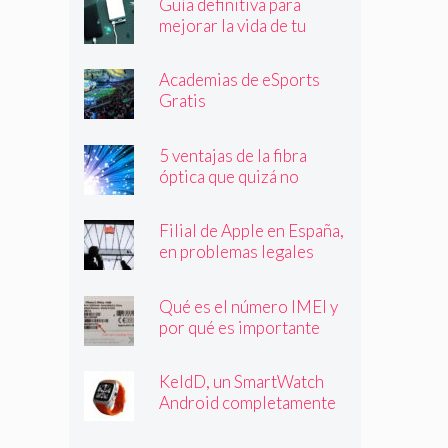
Guía definitiva para
mejorar la vida de tu
batería
Academias de eSports
Gratis
5 ventajas de la fibra
óptica que quizá no
conocías
Filial de Apple en España,
en problemas legales
Qué es el número IMEI y
por qué es importante
que lo conozcas
KeldD, un SmartWatch
Android completamente
independiente