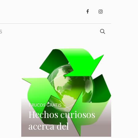
S
TRUCOS GRATIS
Hechos curiosos
acerca del
reciclaje que