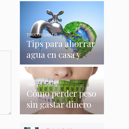
quizás no
conocías
TRUCOS GRATIS
Tips para ahorrar
agua en casa y
gastar menos en
su consumo
TRUCOS GRATIS
Cómo perder peso
sin gastar dinero
e incluso sin
hacer nada