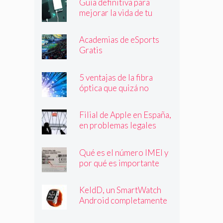
Guía definitiva para
mejorar la vida de tu
batería
Academias de eSports
Gratis
5 ventajas de la fibra
óptica que quizá no
conocías
Filial de Apple en España,
en problemas legales
Qué es el número IMEI y
por qué es importante
que lo conozcas
KeldD, un SmartWatch
Android completamente
independiente