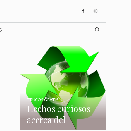
S
TRUCOS GRATIS
Hechos curiosos
acerca del
reciclaje que