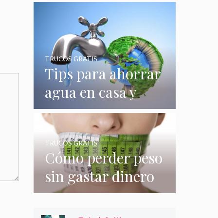
quizás no
conocías
TRUCOS GRATIS
Tips para ahorrar
agua en casa y
gastar menos en
su consumo
TRUCOS GRATIS
Cómo perder peso
sin gastar dinero
e incluso sin
hacer nada