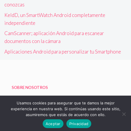
conozcas
KeldD, un SmartWatch Android completamente
independiente
CamScanner; aplicación Android para escanear
documentos con la cámara
Aplicaciones Android para personalizar tu Smartphone
SOBRE NOSOTROS
Política de Privacidad
Usamos cookies para asegurar que te damos la mejor
experiencia en nuestra web. Si continúas usando este sitio,
asumiremos que estás de acuerdo con ello.
© 2026 Blog de Boizu - Vivir Gratis
Aceptar
Privacidad