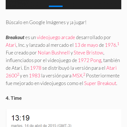
Búscalo en Google Imágenes y ¡a jugar!
Breakout
es un
videojuego
arcade
desarrollado por
1
Atari
, Inc. y lanzado al mercado el
13 de mayo
de
1976
.
Fue creado por
Nolan Bushnell
y
Steve Bristow
,
influenciados por el videojuego de
1972
Pong
, también
de Atari. En
1978
se distribuyó la versión para el
Atari
2
2
2600
y en
1983
la versión para
MSX
.
Posteriormente
fue mejorado en videojuegos como el
Super Breakout
.
4. Time