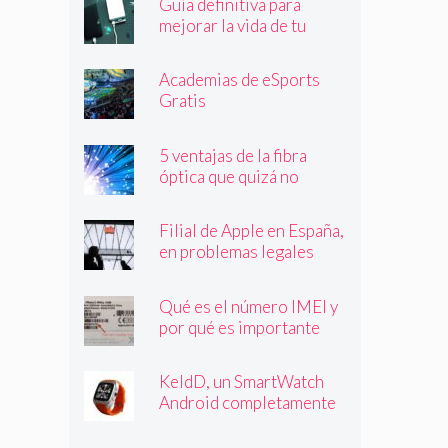
Guía definitiva para
mejorar la vida de tu
batería
Academias de eSports
Gratis
5 ventajas de la fibra
óptica que quizá no
conocías
Filial de Apple en España,
en problemas legales
Qué es el número IMEI y
por qué es importante
que lo conozcas
KeldD, un SmartWatch
Android completamente
independiente