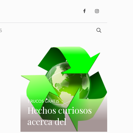
S
TRUCOS GRATIS
Hechos curiosos
acerca del
reciclaje que