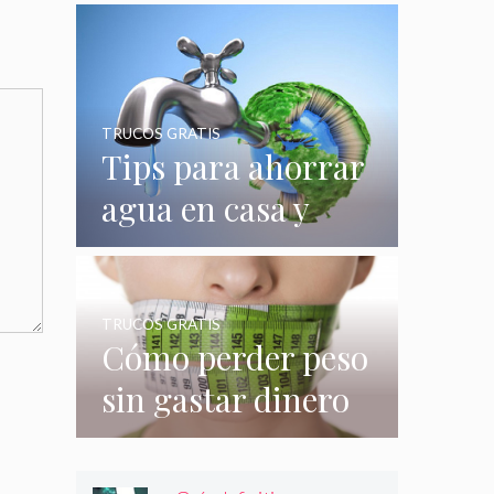
quizás no
conocías
TRUCOS GRATIS
Tips para ahorrar
agua en casa y
gastar menos en
su consumo
TRUCOS GRATIS
Cómo perder peso
sin gastar dinero
e incluso sin
hacer nada