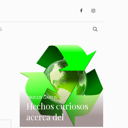
S
TRUCOS GRATIS
Hechos curiosos
acerca del
reciclaje que