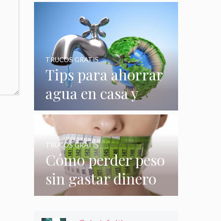
quizás no
conocías
TRUCOS GRATIS
Tips para ahorrar
agua en casa y
gastar menos en
su consumo
TRUCOS GRATIS
Cómo perder peso
sin gastar dinero
e incluso sin
hacer nada