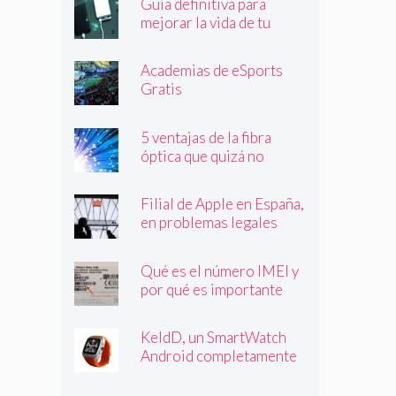
Guía definitiva para
mejorar la vida de tu
batería
Academias de eSports
Gratis
5 ventajas de la fibra
óptica que quizá no
conocías
Filial de Apple en España,
en problemas legales
Qué es el número IMEI y
por qué es importante
que lo conozcas
KeldD, un SmartWatch
Android completamente
independiente