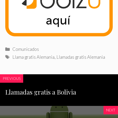
Categorías
Comunicados
Etiquetas
Llama gratis Alemania
,
Llamadas gratis Alemania
PREVIOUS
Llamadas gratis a Bolivia
NEXT