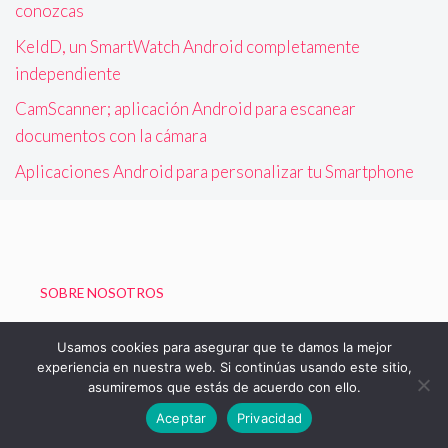
conozcas
KeldD, un SmartWatch Android completamente
independiente
CamScanner; aplicación Android para escanear
documentos con la cámara
Aplicaciones Android para personalizar tu Smartphone
SOBRE NOSOTROS
Política de Privacidad
Usamos cookies para asegurar que te damos la mejor
experiencia en nuestra web. Si continúas usando este sitio,
asumiremos que estás de acuerdo con ello.
© 2026 Blog de Boizu - Vivir Gratis
Aceptar
Privacidad