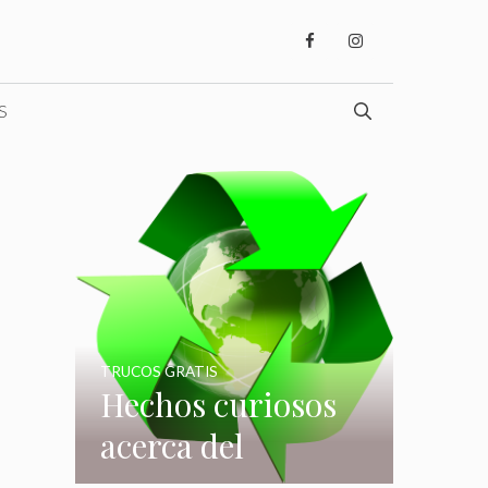
S
TRUCOS GRATIS
Hechos curiosos
acerca del
reciclaje que