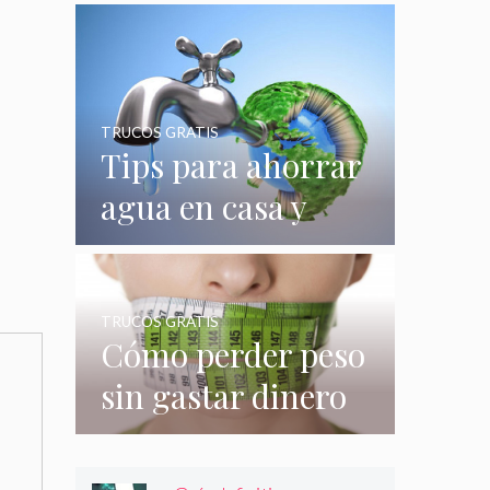
quizás no
conocías
TRUCOS GRATIS
Tips para ahorrar
agua en casa y
gastar menos en
su consumo
TRUCOS GRATIS
Cómo perder peso
sin gastar dinero
e incluso sin
hacer nada