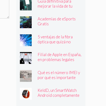
Guía definitiva para
mejorar la vida de tu
batería
Academias de eSports
Gratis
5 ventajas de la fibra
óptica que quizá no
conocías
Filial de Apple en España,
en problemas legales
Qué es el número IMEI y
por qué es importante
que lo conozcas
KeldD, un SmartWatch
Android completamente
independiente