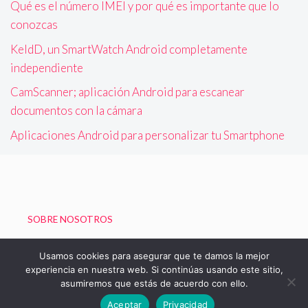
Qué es el número IMEI y por qué es importante que lo
conozcas
KeldD, un SmartWatch Android completamente
independiente
CamScanner; aplicación Android para escanear
documentos con la cámara
Aplicaciones Android para personalizar tu Smartphone
SOBRE NOSOTROS
Política de Privacidad
Usamos cookies para asegurar que te damos la mejor
experiencia en nuestra web. Si continúas usando este sitio,
asumiremos que estás de acuerdo con ello.
© 2026 Blog de Boizu - Vivir Gratis
Aceptar
Privacidad