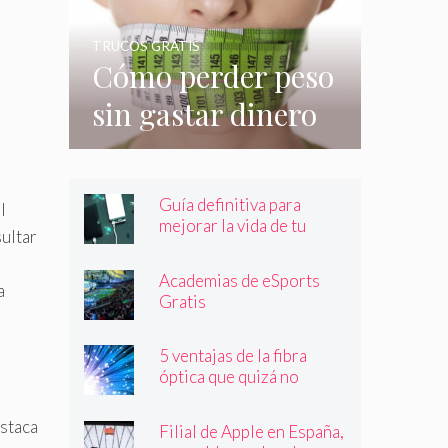
su consumo
TRUCOS GRATIS
Cómo perder peso
sin gastar dinero
e incluso sin
hacer nada
Guía definitiva para
l
mejorar la vida de tu
sultar
batería
Academias de eSports
a
Gratis
5 ventajas de la fibra
óptica que quizá no
conocías
staca
Filial de Apple en España,