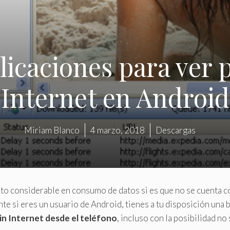
licaciones para ver 
Internet en Android
Miriam Blanco
4 marzo, 2018
Descargas
to considerable en consumo de datos si es que no se cuenta c
e si eres un usuario de Android, tienes a tu disposición una 
sin Internet desde el teléfono
, incluso con la posibilidad no