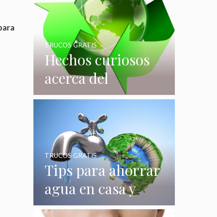
para
TRUCOS GRATIS
Hechos curiosos
acerca del
reciclaje que
quizás no
conocías
TRUCOS GRATIS
Tips para ahorrar
agua en casa y
gastar menos en