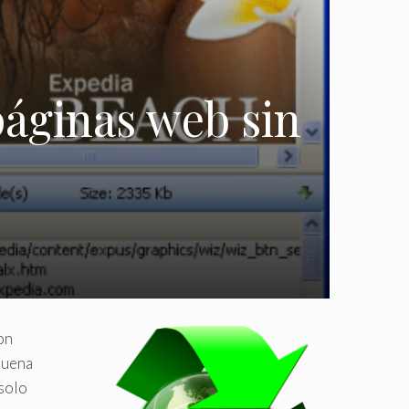
páginas web sin
on
buena
 solo