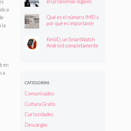
en problemas legales
es
ado a
Qué es el número IMEI y
de
por qué es importante
 la
que lo conozcas
KeldD, un SmartWatch
Android completamente
independiente
eb en
o a
CATEGORÍAS
Comunicados
Cultura Gratis
Curiosidades
Descargas