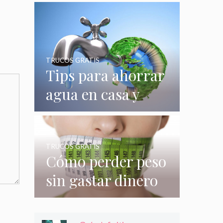
quizás no
conocías
TRUCOS GRATIS
Tips para ahorrar
agua en casa y
gastar menos en
su consumo
TRUCOS GRATIS
Cómo perder peso
sin gastar dinero
e incluso sin
hacer nada