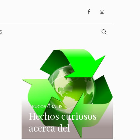
S
TRUCOS GRATIS
Hechos curiosos
acerca del
reciclaje que