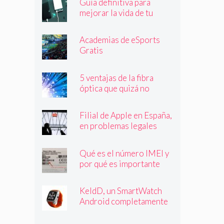
Guía definitiva para
mejorar la vida de tu
batería
Academias de eSports
Gratis
5 ventajas de la fibra
óptica que quizá no
conocías
Filial de Apple en España,
en problemas legales
Qué es el número IMEI y
por qué es importante
que lo conozcas
KeldD, un SmartWatch
Android completamente
independiente