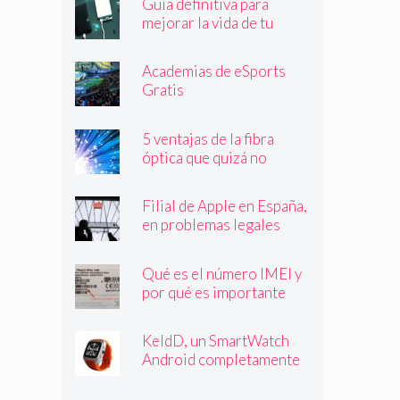
Guía definitiva para
mejorar la vida de tu
batería
Academias de eSports
Gratis
5 ventajas de la fibra
óptica que quizá no
conocías
Filial de Apple en España,
en problemas legales
Qué es el número IMEI y
por qué es importante
que lo conozcas
KeldD, un SmartWatch
Android completamente
independiente