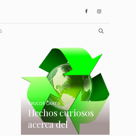
S
TRUCOS GRATIS
Hechos curiosos
acerca del
reciclaje que