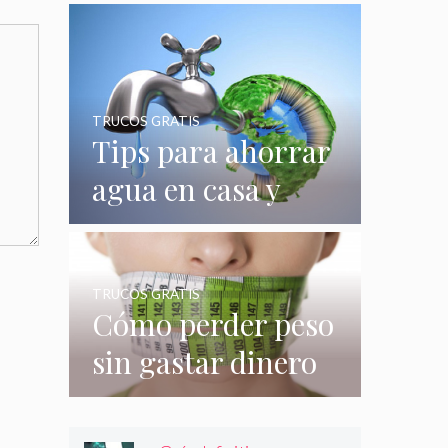
quizás no
conocías
TRUCOS GRATIS
Tips para ahorrar
agua en casa y
gastar menos en
su consumo
TRUCOS GRATIS
Cómo perder peso
sin gastar dinero
e incluso sin
hacer nada