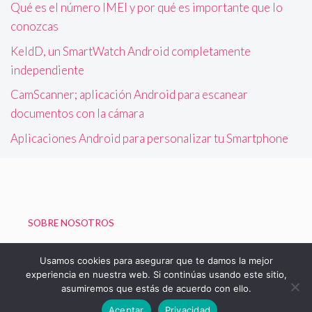
Qué es el número IMEI y por qué es importante que lo
conozcas
KeldD, un SmartWatch Android completamente
independiente
CamScanner; aplicación Android para escanear
documentos con la cámara
Aplicaciones Android para personalizar tu Smartphone
SOBRE NOSOTROS
Política de Privacidad
Usamos cookies para asegurar que te damos la mejor
experiencia en nuestra web. Si continúas usando este sitio,
asumiremos que estás de acuerdo con ello.
© 2026 Blog de Boizu - Vivir Gratis
Aceptar
Privacidad