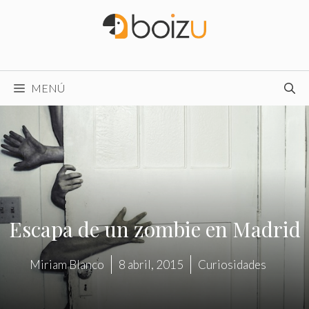
Saltar
al
contenido
MENÚ
Escapa de un zombie en Madrid
Miriam Blanco
8 abril, 2015
Curiosidades