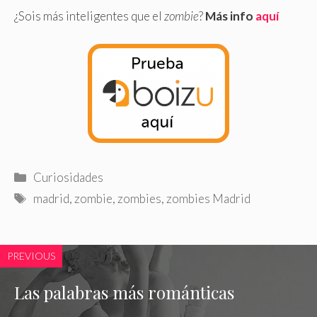
¿Sois
más inteligentes
que el
zombie
?
Más info
aquí
Categorías
Curiosidades
Etiquetas
madrid
,
zombie
,
zombies
,
zombies Madrid
PREVIOUS
Las palabras más románticas