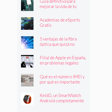
Guía definitiva para
mejorar la vida de tu
batería
Academias de eSports
Gratis
5 ventajas de la fibra
óptica que quizá no
conocías
Filial de Apple en España,
en problemas legales
Qué es el número IMEI y
por qué es importante
que lo conozcas
KeldD, un SmartWatch
Android completamente
independiente