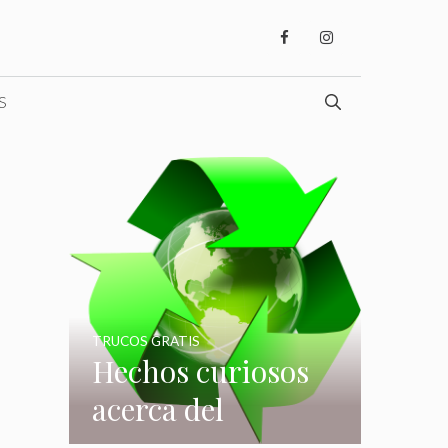
S
TRUCOS GRATIS
Hechos curiosos
acerca del
reciclaje que