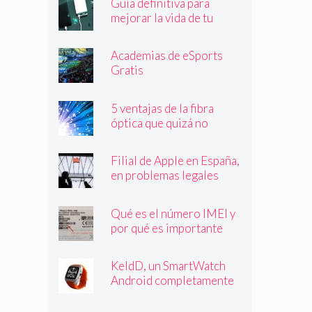
Guía definitiva para
mejorar la vida de tu
batería
Academias de eSports
Gratis
5 ventajas de la fibra
óptica que quizá no
conocías
Filial de Apple en España,
en problemas legales
Qué es el número IMEI y
por qué es importante
que lo conozcas
KeldD, un SmartWatch
Android completamente
independiente