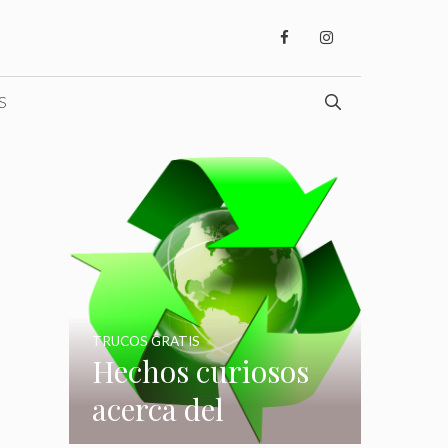
S
TRUCOS GRATIS
Hechos curiosos
acerca del
reciclaje que