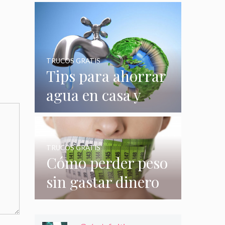
quizás no
conocías
TRUCOS GRATIS
Tips para ahorrar
agua en casa y
gastar menos en
su consumo
TRUCOS GRATIS
Cómo perder peso
sin gastar dinero
e incluso sin
hacer nada