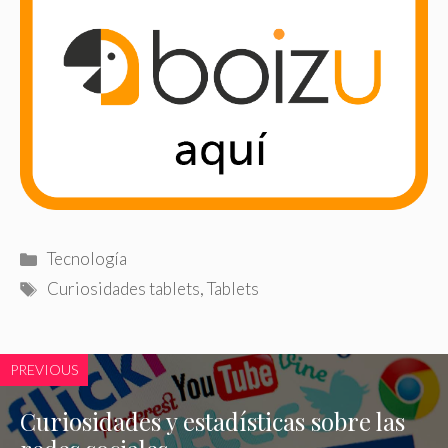
Categorías
Tecnología
Etiquetas
Curiosidades tablets
,
Tablets
PREVIOUS
Curiosidades y estadísticas sobre las