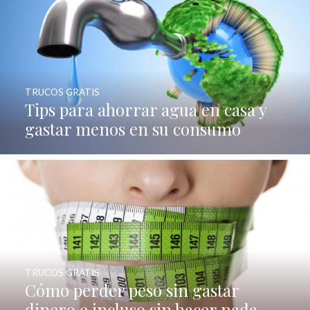
TRUCOS GRATIS
Tips para ahorrar agua en casa y
gastar menos en su consumo
TRUCOS GRATIS
Cómo perder peso sin gastar
dinero e incluso sin hacer nada